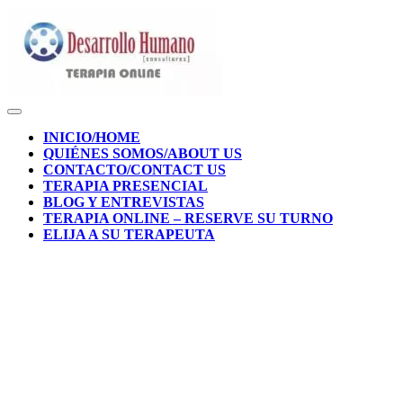
Skip
to
content
Skip
to
content
Open
Button
INICIO/HOME
QUIÉNES SOMOS/ABOUT US
CONTACTO/CONTACT US
TERAPIA PRESENCIAL
BLOG Y ENTREVISTAS
TERAPIA ONLINE – RESERVE SU TURNO
ELIJA A SU TERAPEUTA
CLOSE
BUTTON