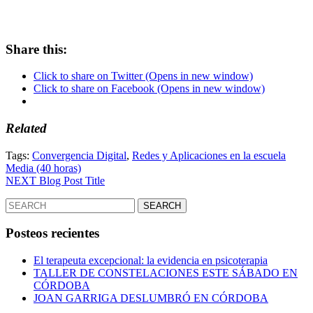
Share this:
Click to share on Twitter (Opens in new window)
Click to share on Facebook (Opens in new window)
Related
Tags:
Convergencia Digital
,
Redes y Aplicaciones en la escuela
Media (40 horas)
Post
Next
NEXT
Blog Post Title
post:
navigation
Search
for:
Posteos recientes
El terapeuta excepcional: la evidencia en psicoterapia
TALLER DE CONSTELACIONES ESTE SÁBADO EN
CÓRDOBA
JOAN GARRIGA DESLUMBRÓ EN CÓRDOBA